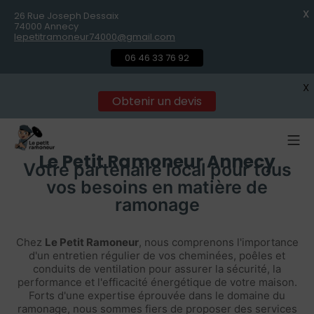
X
26 Rue Joseph Dessaix
74000 Annecy
lepetitramoneur74000@gmail.com
06 46 33 76 92
X
Obtenir un devis
Le Petit Ramoneur Annecy
Votre partenaire local pour tous
vos besoins en matière de
ramonage
Chez
Le Petit Ramoneur
, nous comprenons l'importance
d'un entretien régulier de vos cheminées, poêles et
conduits de ventilation pour assurer la sécurité, la
performance et l'efficacité énergétique de votre maison.
Forts d'une expertise éprouvée dans le domaine du
ramonage, nous sommes fiers de proposer des services