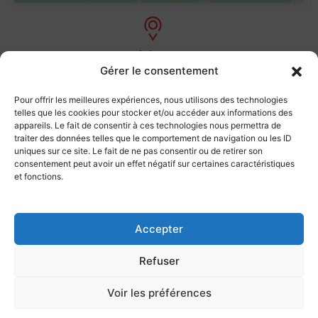
Adresse
Gérer le consentement
26 Rue Joseph Dessaix
74000 Annecy
Pour offrir les meilleures expériences, nous utilisons des technologies
telles que les cookies pour stocker et/ou accéder aux informations des
appareils. Le fait de consentir à ces technologies nous permettra de
traiter des données telles que le comportement de navigation ou les ID
uniques sur ce site. Le fait de ne pas consentir ou de retirer son
Email :
consentement peut avoir un effet négatif sur certaines caractéristiques
lepetitramoneur74000@gmail.com
et fonctions.
Accepter
Téléphone :
06 46 33 76 92
Refuser
Voir les préférences
©2026 le petit ramoneur -Tous droits réservés